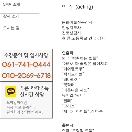
SMA 소개
박 정 (acting)
강사 소개
문화예술전문강사
오시는 길
인성지도사
진로상담사
현 중.고등학교 연극 강사
연출작
연극 "방황하는 별들"
"아카시아 꽃잎은 떨어지고"
"머쉬멜로우"
"택시드리벌"
"해바라기"
"굿닥터"
"아름다운 사인"
뮤지컬 "써니"
"빨래"
"그리스"
"제국의 아이들" 외 다수
출연작
연극 "도덕적 도둑"