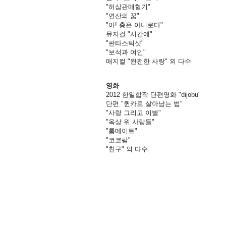
"허삼관매혈기"
"연산의 꿈"
"아! 충은 아니로다"
뮤지컬 "시간에"
"판타스틱샷"
"보석과 여인"
매지컬 "완전한 사랑" 외 다수
영화
2012 한일합작 단편영화 "dijobu"
단편 "퀸카로 살아남는 법"
"사랑 그리고 이별"
"옥상 위 사람들"
"룸메이트"
"코코팜"
"친구" 외 다수