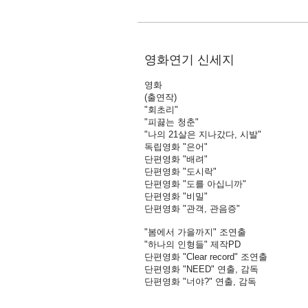
영화연기 신세지
영화
(출연작)
"회초리"
"피끓는 청춘"
"나의 21살은 지나갔다, 시발"
독립영화 "은어"
단편영화 "배려"
단편영화 "도시락"
단편영화 "도를 아십니까"
단편영화 "비밀"
단편영화 "관객, 관음증"
"봄에서 가을까지" 조연출
"하나의 인형들" 제작PD
단편영화 "Clear record" 조연출
단편영화 "NEED" 연출, 감독
단편영화 "너야?" 연출, 감독