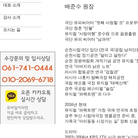
대표 소개
배준수 원장
강사 소개
극단 유피씨어터 “첫째 사랑할 것” 프로무
극단 청춘 “만월”
오시는 길
뮤지컬 “사랑여행” 준수役 으로 음원출원
극단 유피 씨어터 “남과여”
순천시립극단 입단 (전국 국/공립 남자단
순천시립 정기공연 “달리고 달린다”
순천 정원박람회 개막기념 공연 뮤지컬 “
연극 “아버지의 낡은 노트”
러시아 합동공연 연극 “검찰관”
러시아 나홋카 람빠극장 해외공연
국립 해오름 극장 뮤지컬 “태백산맥”
경주 국공립 페스티벌 “술집”
뮤지컬 “퍼펙트맨” 외 다수
2016년 현재
뮤지컬 “퍼펙트맨”
거창 국제 연극제 초청
경주 부산 시립대극장 앵콜공연 준비 중,
가족극 “아리동동 시장가는 길” 장화 신을
드라마
2003~2004년 KBS 1TV 사극 재연 “