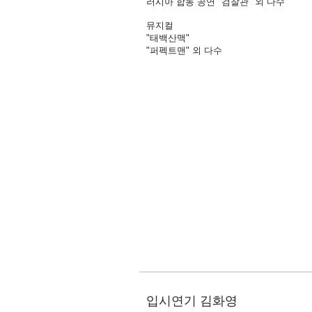
러시아 합동 공연 "검찰관" 외 다수
뮤지컬
"태백산맥"
"퍼펙트맨" 외 다수
입시연기 김화영