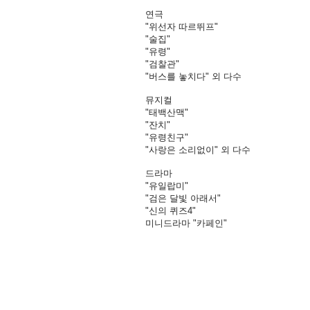
연극
"위선자 따르뛰프"
"술집"
"유령"
"검찰관"
"버스를 놓치다" 외 다수
뮤지컬
"태백산맥"
"잔치"
"유령친구"
"사랑은 소리없이" 외 다수
드라마
"유일랍미"
"검은 달빛 아래서"
"신의 퀴즈4"
미니드라마 "카페인"